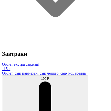
Завтраки
Омлет экстра сырный
115 г
Омлет, сыр пармезан, сыр чеддер, сыр моцарелла
199 ₽