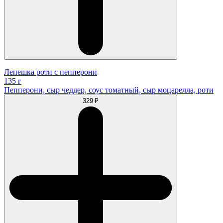
Лепешка роти с пепперони
135 г
Пепперони, сыр чеддер, соус томатный, сыр моцарелла, роти
329 ₽