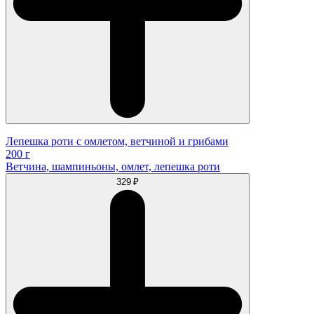
Лепешка роти с омлетом, ветчиной и грибами
200 г
Ветчина, шампиньоны, омлет, лепешка роти
329 ₽