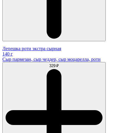
Лепешка роти экстра сырная
140 г
Сыр пармезан, сыр чеддер, сыр моцарелла, роти
329 ₽