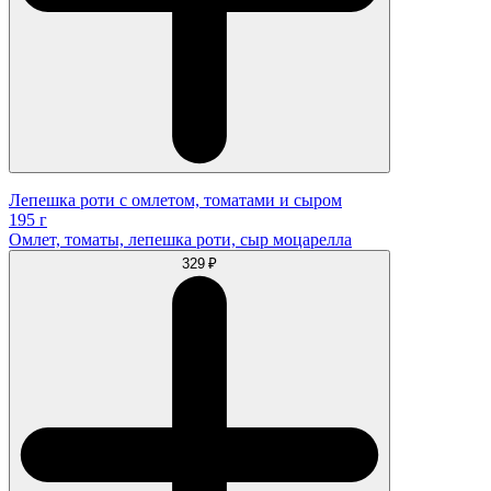
Лепешка роти с омлетом, томатами и сыром
195 г
Омлет, томаты, лепешка роти, сыр моцарелла
329 ₽