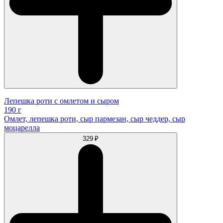
Лепешка роти с омлетом и сыром
190 г
Омлет, лепешка роти, сыр пармезан, сыр чеддер, сыр
моцарелла
329 ₽