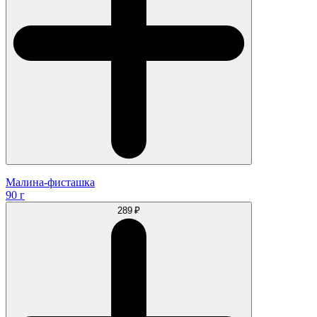
Малина-фисташка
90 г
289 ₽