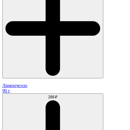
Лимончелло
90 г
289 ₽