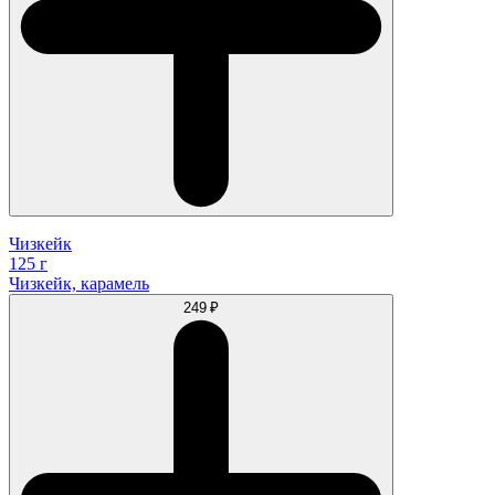
Чизкейк
125 г
Чизкейк, карамель
249 ₽